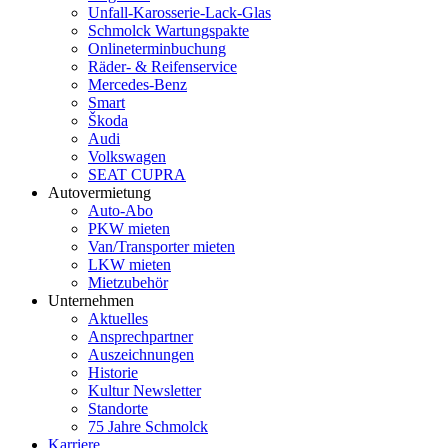
Unfall-Karosserie-Lack-Glas
Schmolck Wartungspakte
Onlineterminbuchung
Räder- & Reifenservice
Mercedes-Benz
Smart
Škoda
Audi
Volkswagen
SEAT CUPRA
Autovermietung
Auto-Abo
PKW mieten
Van/Transporter mieten
LKW mieten
Mietzubehör
Unternehmen
Aktuelles
Ansprechpartner
Auszeichnungen
Historie
Kultur Newsletter
Standorte
75 Jahre Schmolck
Karriere