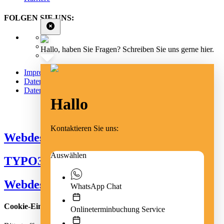
FOLGEN SIE UNS:
Hallo, haben Sie Fragen? Schreiben Sie uns gerne hier.
Impressum
Datenschutz
Datenschutz Social Media
Hallo
Cookie Einstellungen
Kontaktieren Sie uns:
Webdesign Emmendingen
Auswählen
TYPO3 Freiburg
Webdesign Freiburg
WhatsApp Chat
Cookie-Einstellungen
Onlineterminbuchung Service