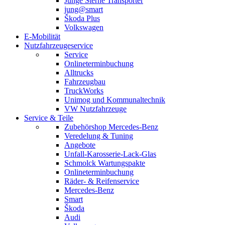
Junge Sterne Transporter
jung@smart
Škoda Plus
Volkswagen
E-Mobilität
Nutzfahrzeugeservice
Service
Onlineterminbuchung
Alltrucks
Fahrzeugbau
TruckWorks
Unimog und Kommunaltechnik
VW Nutzfahrzeuge
Service & Teile
Zubehörshop Mercedes-Benz
Veredelung & Tuning
Angebote
Unfall-Karosserie-Lack-Glas
Schmolck Wartungspakte
Onlineterminbuchung
Räder- & Reifenservice
Mercedes-Benz
Smart
Škoda
Audi