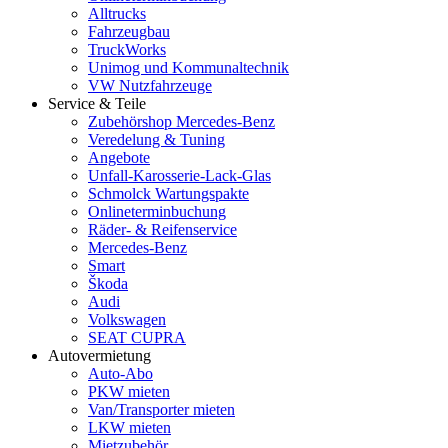
Alltrucks
Fahrzeugbau
TruckWorks
Unimog und Kommunaltechnik
VW Nutzfahrzeuge
Service & Teile
Zubehörshop Mercedes-Benz
Veredelung & Tuning
Angebote
Unfall-Karosserie-Lack-Glas
Schmolck Wartungspakte
Onlineterminbuchung
Räder- & Reifenservice
Mercedes-Benz
Smart
Škoda
Audi
Volkswagen
SEAT CUPRA
Autovermietung
Auto-Abo
PKW mieten
Van/Transporter mieten
LKW mieten
Mietzubehör