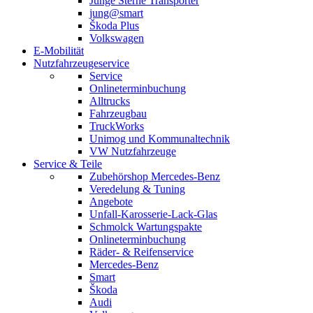
Junge Sterne Transporter
jung@smart
Škoda Plus
Volkswagen
E-Mobilität
Nutzfahrzeugeservice
Service
Onlineterminbuchung
Alltrucks
Fahrzeugbau
TruckWorks
Unimog und Kommunaltechnik
VW Nutzfahrzeuge
Service & Teile
Zubehörshop Mercedes-Benz
Veredelung & Tuning
Angebote
Unfall-Karosserie-Lack-Glas
Schmolck Wartungspakte
Onlineterminbuchung
Räder- & Reifenservice
Mercedes-Benz
Smart
Škoda
Audi