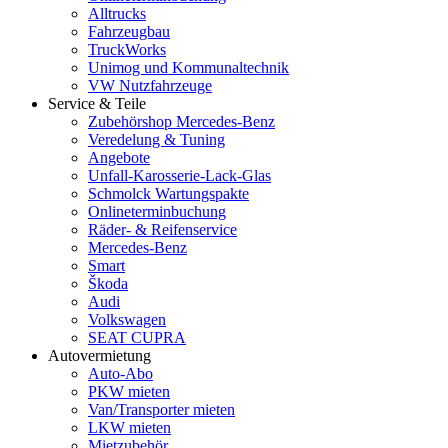
Alltrucks
Fahrzeugbau
TruckWorks
Unimog und Kommunaltechnik
VW Nutzfahrzeuge
Service & Teile
Zubehörshop Mercedes-Benz
Veredelung & Tuning
Angebote
Unfall-Karosserie-Lack-Glas
Schmolck Wartungspakte
Onlineterminbuchung
Räder- & Reifenservice
Mercedes-Benz
Smart
Škoda
Audi
Volkswagen
SEAT CUPRA
Autovermietung
Auto-Abo
PKW mieten
Van/Transporter mieten
LKW mieten
Mietzubehör