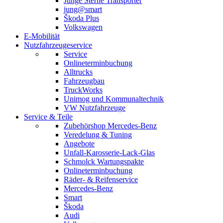
Junge Sterne Transporter
jung@smart
Škoda Plus
Volkswagen
E-Mobilität
Nutzfahrzeugeservice
Service
Onlineterminbuchung
Alltrucks
Fahrzeugbau
TruckWorks
Unimog und Kommunaltechnik
VW Nutzfahrzeuge
Service & Teile
Zubehörshop Mercedes-Benz
Veredelung & Tuning
Angebote
Unfall-Karosserie-Lack-Glas
Schmolck Wartungspakte
Onlineterminbuchung
Räder- & Reifenservice
Mercedes-Benz
Smart
Škoda
Audi