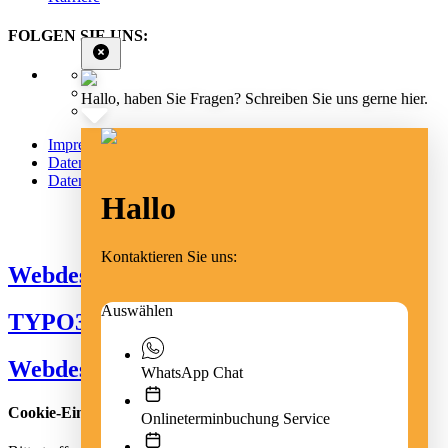
FOLGEN SIE UNS:
Hallo, haben Sie Fragen? Schreiben Sie uns gerne hier.
Impressum
Datenschutz
Datenschutz Social Media
Hallo
Cookie Einstellungen
Kontaktieren Sie uns:
Webdesign Emmendingen
Auswählen
TYPO3 Freiburg
Webdesign Freiburg
WhatsApp Chat
Cookie-Einstellungen
Onlineterminbuchung Service