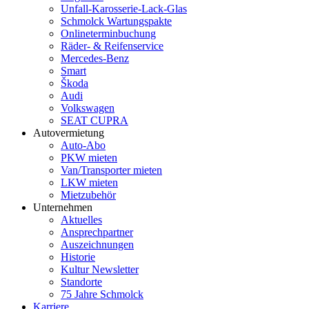
Unfall-Karosserie-Lack-Glas
Schmolck Wartungspakte
Onlineterminbuchung
Räder- & Reifenservice
Mercedes-Benz
Smart
Škoda
Audi
Volkswagen
SEAT CUPRA
Autovermietung
Auto-Abo
PKW mieten
Van/Transporter mieten
LKW mieten
Mietzubehör
Unternehmen
Aktuelles
Ansprechpartner
Auszeichnungen
Historie
Kultur Newsletter
Standorte
75 Jahre Schmolck
Karriere