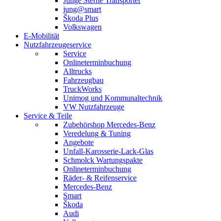
Junge Sterne Transporter
jung@smart
Škoda Plus
Volkswagen
E-Mobilität
Nutzfahrzeugeservice
Service
Onlineterminbuchung
Alltrucks
Fahrzeugbau
TruckWorks
Unimog und Kommunaltechnik
VW Nutzfahrzeuge
Service & Teile
Zubehörshop Mercedes-Benz
Veredelung & Tuning
Angebote
Unfall-Karosserie-Lack-Glas
Schmolck Wartungspakte
Onlineterminbuchung
Räder- & Reifenservice
Mercedes-Benz
Smart
Škoda
Audi