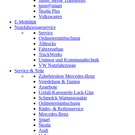
Junge Sterne Transporter
jung@smart
Škoda Plus
Volkswagen
E-Mobilität
Nutzfahrzeugeservice
Service
Onlineterminbuchung
Alltrucks
Fahrzeugbau
TruckWorks
Unimog und Kommunaltechnik
VW Nutzfahrzeuge
Service & Teile
Zubehörshop Mercedes-Benz
Veredelung & Tuning
Angebote
Unfall-Karosserie-Lack-Glas
Schmolck Wartungspakte
Onlineterminbuchung
Räder- & Reifenservice
Mercedes-Benz
Smart
Škoda
Audi