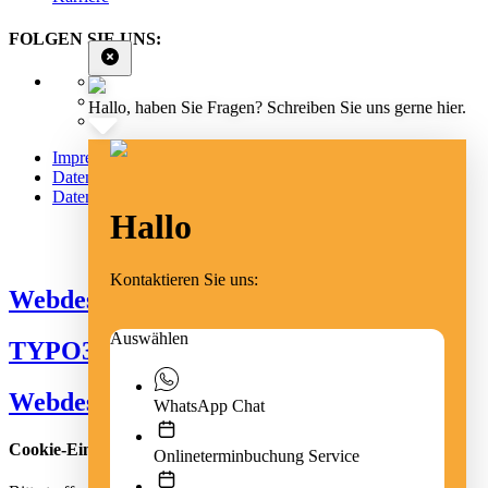
FOLGEN SIE UNS:
Hallo, haben Sie Fragen? Schreiben Sie uns gerne hier.
Impressum
Datenschutz
Datenschutz Social Media
Hallo
Cookie Einstellungen
Kontaktieren Sie uns:
Webdesign Emmendingen
Auswählen
TYPO3 Freiburg
Webdesign Freiburg
WhatsApp Chat
Cookie-Einstellungen
Onlineterminbuchung Service