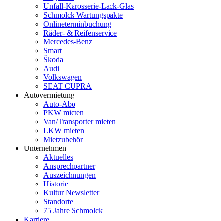
Unfall-Karosserie-Lack-Glas
Schmolck Wartungspakte
Onlineterminbuchung
Räder- & Reifenservice
Mercedes-Benz
Smart
Škoda
Audi
Volkswagen
SEAT CUPRA
Autovermietung
Auto-Abo
PKW mieten
Van/Transporter mieten
LKW mieten
Mietzubehör
Unternehmen
Aktuelles
Ansprechpartner
Auszeichnungen
Historie
Kultur Newsletter
Standorte
75 Jahre Schmolck
Karriere