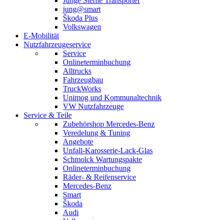
Junge Sterne Transporter
jung@smart
Škoda Plus
Volkswagen
E-Mobilität
Nutzfahrzeugeservice
Service
Onlineterminbuchung
Alltrucks
Fahrzeugbau
TruckWorks
Unimog und Kommunaltechnik
VW Nutzfahrzeuge
Service & Teile
Zubehörshop Mercedes-Benz
Veredelung & Tuning
Angebote
Unfall-Karosserie-Lack-Glas
Schmolck Wartungspakte
Onlineterminbuchung
Räder- & Reifenservice
Mercedes-Benz
Smart
Škoda
Audi