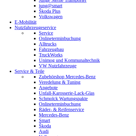
Junge Sterne Transporter
jung@smart
Škoda Plus
Volkswagen
E-Mobilität
Nutzfahrzeugeservice
Service
Onlineterminbuchung
Alltrucks
Fahrzeugbau
TruckWorks
Unimog und Kommunaltechnik
VW Nutzfahrzeuge
Service & Teile
Zubehörshop Mercedes-Benz
Veredelung & Tuning
Angebote
Unfall-Karosserie-Lack-Glas
Schmolck Wartungspakte
Onlineterminbuchung
Räder- & Reifenservice
Mercedes-Benz
Smart
Škoda
Audi