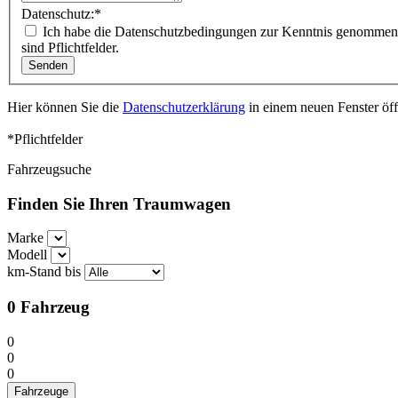
Datenschutz:
*
Ich habe die Datenschutzbedingungen zur Kenntnis genommen. Ich stimme zu, dass meine Angaben und Daten meiner Anfrage elektronisch erhoben und gespeichert werden. Mit (*) markierte Felder
sind Pflichtfelder.
Hier können Sie die
Datenschutzerklärung
in einem neuen Fenster öf
*Pflichtfelder
Fahrzeugsuche
Finden Sie Ihren Traumwagen
Marke
Modell
km-Stand bis
0
Fahrzeug
0
0
0
Fahrzeuge