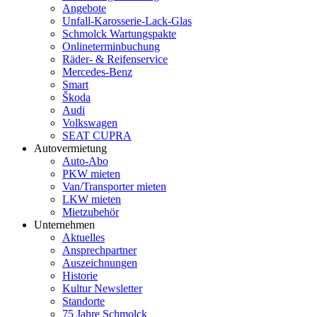
Angebote
Unfall-Karosserie-Lack-Glas
Schmolck Wartungspakte
Onlineterminbuchung
Räder- & Reifenservice
Mercedes-Benz
Smart
Škoda
Audi
Volkswagen
SEAT CUPRA
Autovermietung
Auto-Abo
PKW mieten
Van/Transporter mieten
LKW mieten
Mietzubehör
Unternehmen
Aktuelles
Ansprechpartner
Auszeichnungen
Historie
Kultur Newsletter
Standorte
75 Jahre Schmolck