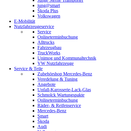
Junge Sterne Transporter
jung@smart
Škoda Plus
Volkswagen
E-Mobilität
Nutzfahrzeugeservice
Service
Onlineterminbuchung
Alltrucks
Fahrzeugbau
TruckWorks
Unimog und Kommunaltechnik
VW Nutzfahrzeuge
Service & Teile
Zubehörshop Mercedes-Benz
Veredelung & Tuning
Angebote
Unfall-Karosserie-Lack-Glas
Schmolck Wartungspakte
Onlineterminbuchung
Räder- & Reifenservice
Mercedes-Benz
Smart
Škoda
Audi