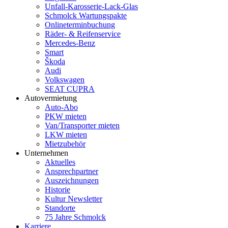
Unfall-Karosserie-Lack-Glas
Schmolck Wartungspakte
Onlineterminbuchung
Räder- & Reifenservice
Mercedes-Benz
Smart
Škoda
Audi
Volkswagen
SEAT CUPRA
Autovermietung
Auto-Abo
PKW mieten
Van/Transporter mieten
LKW mieten
Mietzubehör
Unternehmen
Aktuelles
Ansprechpartner
Auszeichnungen
Historie
Kultur Newsletter
Standorte
75 Jahre Schmolck
Karriere