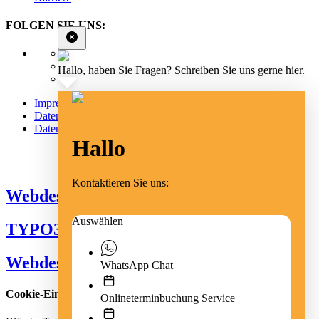
FOLGEN SIE UNS:
Hallo, haben Sie Fragen? Schreiben Sie uns gerne hier.
Impressum
Datenschutz
Datenschutz Social Media
Hallo
Cookie Einstellungen
Kontaktieren Sie uns:
Webdesign Emmendingen
Auswählen
TYPO3 Freiburg
Webdesign Freiburg
WhatsApp Chat
Cookie-Einstellungen
Onlineterminbuchung Service