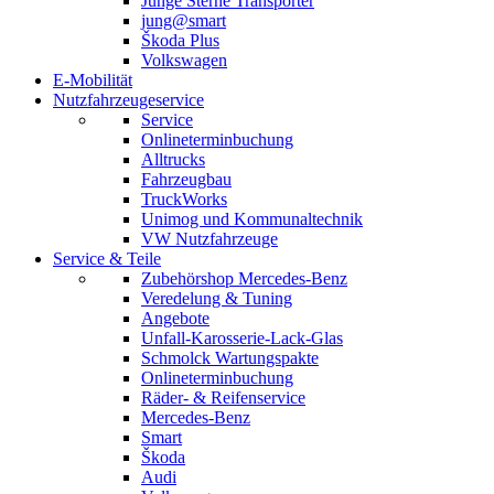
Junge Sterne Transporter
jung@smart
Škoda Plus
Volkswagen
E-Mobilität
Nutzfahrzeugeservice
Service
Onlineterminbuchung
Alltrucks
Fahrzeugbau
TruckWorks
Unimog und Kommunaltechnik
VW Nutzfahrzeuge
Service & Teile
Zubehörshop Mercedes-Benz
Veredelung & Tuning
Angebote
Unfall-Karosserie-Lack-Glas
Schmolck Wartungspakte
Onlineterminbuchung
Räder- & Reifenservice
Mercedes-Benz
Smart
Škoda
Audi