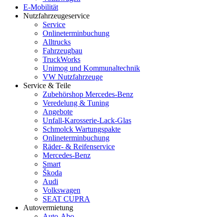
E-Mobilität
Nutzfahrzeugeservice
Service
Onlineterminbuchung
Alltrucks
Fahrzeugbau
TruckWorks
Unimog und Kommunaltechnik
VW Nutzfahrzeuge
Service & Teile
Zubehörshop Mercedes-Benz
Veredelung & Tuning
Angebote
Unfall-Karosserie-Lack-Glas
Schmolck Wartungspakte
Onlineterminbuchung
Räder- & Reifenservice
Mercedes-Benz
Smart
Škoda
Audi
Volkswagen
SEAT CUPRA
Autovermietung
Auto-Abo