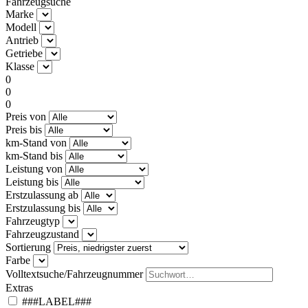
Fahrzeugsuche
Marke
Modell
Antrieb
Getriebe
Klasse
0
0
0
Preis von
Preis bis
km-Stand von
km-Stand bis
Leistung von
Leistung bis
Erstzulassung ab
Erstzulassung bis
Fahrzeugtyp
Fahrzeugzustand
Sortierung
Farbe
Volltextsuche/Fahrzeugnummer
Extras
###LABEL###