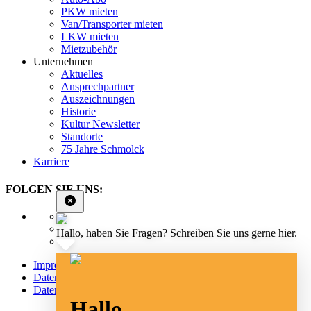
PKW mieten
Van/Transporter mieten
LKW mieten
Mietzubehör
Unternehmen
Aktuelles
Ansprechpartner
Auszeichnungen
Historie
Kultur Newsletter
Standorte
75 Jahre Schmolck
Karriere
FOLGEN SIE UNS:
Hallo, haben Sie Fragen? Schreiben Sie uns gerne hier.
Impressum
Datenschutz
Datenschutz Social Media
Hallo