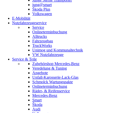
Junge Sterne Transporter
jung@smart
Škoda Plus
Volkswagen
E-Mobilität
Nutzfahrzeugeservice
Service
Onlineterminbuchung
Alltrucks
Fahrzeugbau
TruckWorks
Unimog und Kommunaltechnik
VW Nutzfahrzeuge
Service & Teile
Zubehörshop Mercedes-Benz
Veredelung & Tuning
Angebote
Unfall-Karosserie-Lack-Glas
Schmolck Wartungspakte
Onlineterminbuchung
Räder- & Reifenservice
Mercedes-Benz
Smart
Škoda
Audi