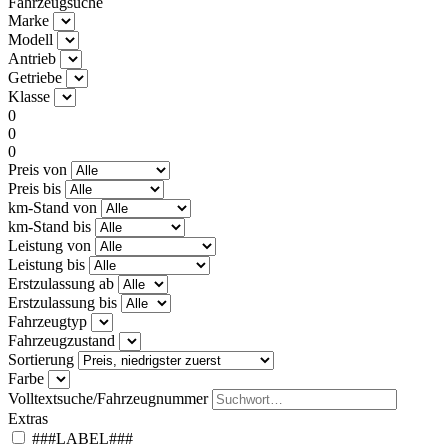
Fahrzeugsuche
Marke
Modell
Antrieb
Getriebe
Klasse
0
0
0
Preis von
Preis bis
km-Stand von
km-Stand bis
Leistung von
Leistung bis
Erstzulassung ab
Erstzulassung bis
Fahrzeugtyp
Fahrzeugzustand
Sortierung
Farbe
Volltextsuche/Fahrzeugnummer
Extras
###LABEL###