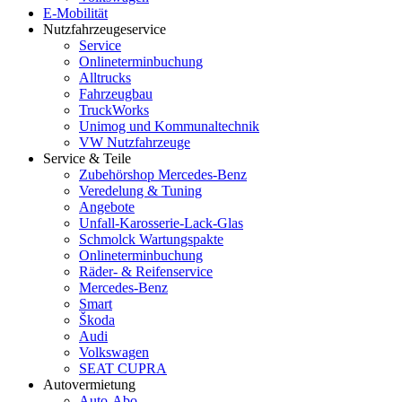
E-Mobilität
Nutzfahrzeugeservice
Service
Onlineterminbuchung
Alltrucks
Fahrzeugbau
TruckWorks
Unimog und Kommunaltechnik
VW Nutzfahrzeuge
Service & Teile
Zubehörshop Mercedes-Benz
Veredelung & Tuning
Angebote
Unfall-Karosserie-Lack-Glas
Schmolck Wartungspakte
Onlineterminbuchung
Räder- & Reifenservice
Mercedes-Benz
Smart
Škoda
Audi
Volkswagen
SEAT CUPRA
Autovermietung
Auto-Abo