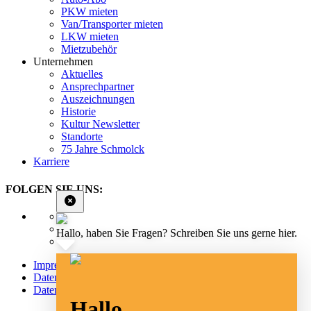
PKW mieten
Van/Transporter mieten
LKW mieten
Mietzubehör
Unternehmen
Aktuelles
Ansprechpartner
Auszeichnungen
Historie
Kultur Newsletter
Standorte
75 Jahre Schmolck
Karriere
FOLGEN SIE UNS:
Hallo, haben Sie Fragen? Schreiben Sie uns gerne hier.
Impressum
Datenschutz
Datenschutz Social Media
Hallo